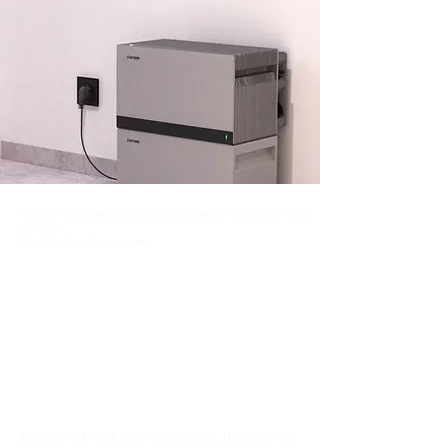
Découvrez la liberté de stocker, d’utiliser et d’emporter votre
énergie.
Peu importe où vous vivez.
Prenez le contrôle de
votre énergie avec une
batterie plug & play
adaptée à tous les
logements
Découvrez la liberté de stocker, d’utiliser et