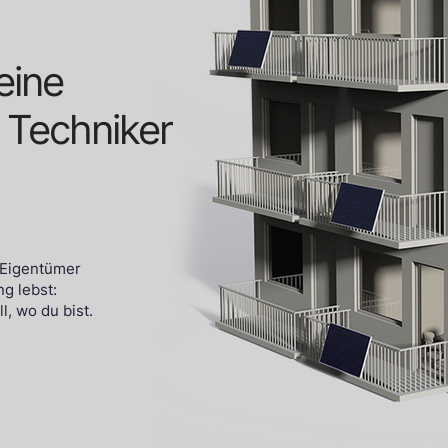
eine
 Techniker
 Eigentümer
g lebst:
l, wo du bist.