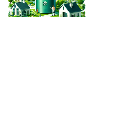
hello@mygrid.energy
MyGrid
HQ
12 Cantersteen
1000 Brussels
Belgium