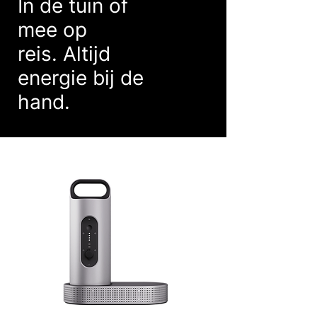
In de tuin of
m
ee op
reis.
Altijd
energie
bij de
hand.