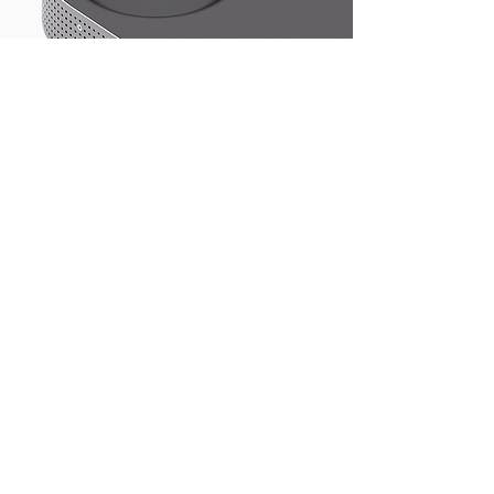
Bidirectionele lader
& omvormer
Stroom in twee richtingen
De dockingunit van ModuleOne is een
compacte bidirectionele micro-omvormer die
energie oplaadt en ontlaadt via een
standaard stopcontact. Geen professionele
installatie nodig.
Tot 800W laden en ontladen via één
stopcontact
Efficiënt opladen. Perfect voor dagelijks