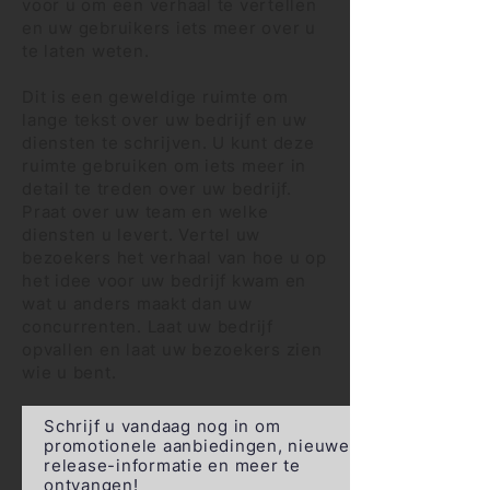
voor u om een verhaal te vertellen
en uw gebruikers iets meer over u
te laten weten.
Dit is een geweldige ruimte om
lange tekst over uw bedrijf en uw
diensten te schrijven. U kunt deze
ruimte gebruiken om iets meer in
detail te treden over uw bedrijf.
Praat over uw team en welke
diensten u levert. Vertel uw
bezoekers het verhaal van hoe u op
het idee voor uw bedrijf kwam en
wat u anders maakt dan uw
concurrenten. Laat uw bedrijf
opvallen en laat uw bezoekers zien
wie u bent.
Schrijf u vandaag nog in om
promotionele aanbiedingen, nieuwe
release-informatie en meer te
ontvangen!