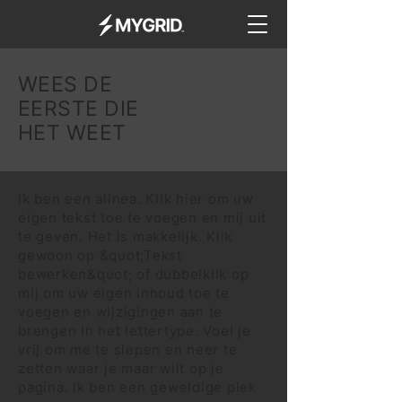
WEES DE
EERSTE DIE
HET WEET
Ik ben een alinea. Klik hier om uw
eigen tekst toe te voegen en mij uit
te geven. Het is makkelijk. Klik
gewoon op &quot;Tekst
bewerken&quot; of dubbelklik op
mij om uw eigen inhoud toe te
voegen en wijzigingen aan te
brengen in het lettertype. Voel je
vrij om me te slepen en neer te
zetten waar je maar wilt op je
pagina. Ik ben een geweldige plek