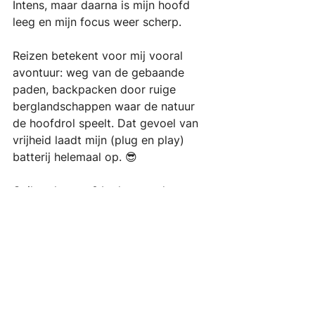
Intens, maar daarna is mijn hoofd 
leeg en mijn focus weer scherp.
Reizen betekent voor mij vooral 
avontuur: weg van de gebaande 
paden, backpacken door ruige 
berglandschappen waar de natuur 
de hoofdrol speelt. Dat gevoel van 
vrijheid laadt mijn (plug en play) 
batterij helemaal op. 😎
Guilty pleasure? In de auto de 
volumeknop helemaal naar rechts 
draaien en hard meebrullen met  
bands als The Offspring, Nirvana of 
Gorillaz. Misschien pijnlijk voor wie 
het moet aanhoren, maar voor mij: 
heerlijk!