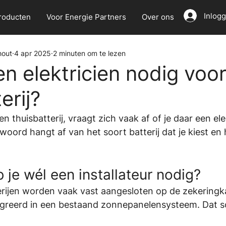
Inlog
roducten
Voor Energie Partners
Over ons
hout
4 apr 2025
2 minuten om te lezen
en elektricien nodig voo
erij?
 thuisbatterij, vraagt zich vaak af of je daar een ele
oord hangt af van het soort batterij dat je kiest en h
je wél een installateur nodig?
erijen worden vaak vast aangesloten op de zekeringka
egreerd in een bestaand zonnepanelensysteem. Dat s