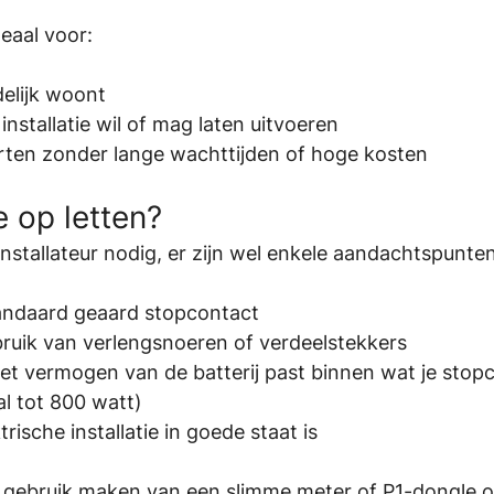
deaal voor:
delijk woont
installatie wil of mag laten uitvoeren
arten zonder lange wachttijden of hoge kosten
 op letten?
installateur nodig, er zijn wel enkele aandachtspunten
andaard geaard stopcontact
bruik van verlengsnoeren of verdeelstekkers
et vermogen van de batterij past binnen wat je stop
l tot 800 watt)
trische installatie in goede staat is
e gebruik maken van een slimme meter of P1-dongle om