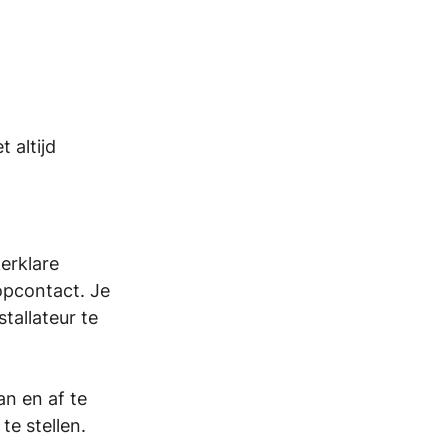
 altijd 
erklare 
topcontact. Je 
tallateur te 
n en af te 
te stellen.