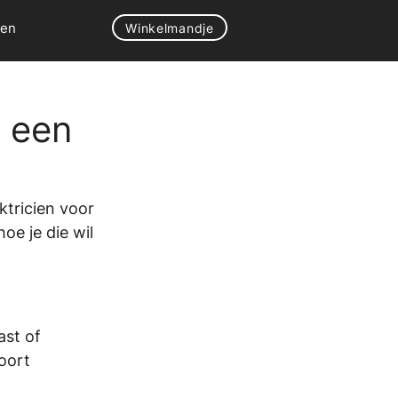
gen
Winkelmandje
r een
ktricien voor 
oe je die wil 
st of 
oort 