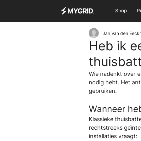
Shop
P
Jan Van den Eeck
Heb ik e
thuisbatt
Wie nadenkt over een
nodig hebt. Het antw
gebruiken.
Wanneer heb 
Klassieke thuisbatt
rechtstreeks geïnt
installaties vraagt: