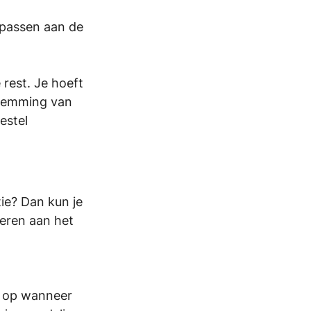
npassen aan de 
rest. Je hoeft 
stemming van 
estel 
ie? Dan kun je 
everen aan het 
dt op wanneer 