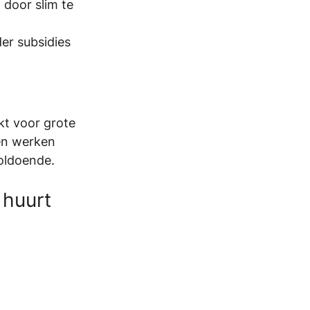
door slim te 
er subsidies 
kt voor grote 
en werken 
voldoende.
 huurt