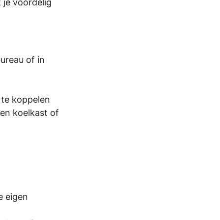
 je voordelig 
ureau of in 
 te koppelen 
een koelkast of 
e eigen 