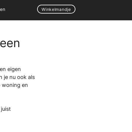
gen
Winkelmandje
 een
een eigen 
 je nu ook als 
e woning en 
uist 