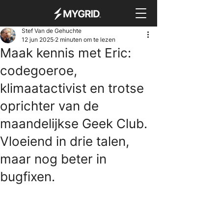
Stef Van de Gehuchte
12 jun 2025
2 minuten om te lezen
Maak kennis met Eric:
codegoeroe,
klimaatactivist en trotse
oprichter van de
maandelijkse Geek Club.
Vloeiend in drie talen,
maar nog beter in
bugfixen.