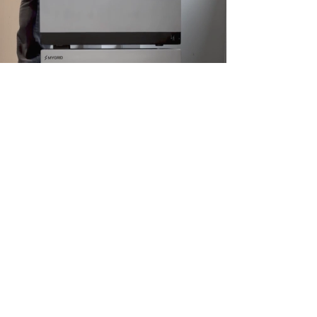
“De ModuleTwo was super
eenvoudig om te installeren.”
We zochten een eenvoudige en betaalbare manier om
het rendement van onze zonnepanelen te verbeteren
en te besparen op onze energiefactuur.
We hebben 8 zonnepanelen en de ModuleTwo
basismodule met 2 uitbreidingen leek ons de ideale